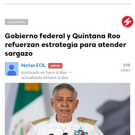
NACIONAL
Gobierno federal y Quintana Roo
refuerzan estrategia para atender
sargazo
Notas EOL
398
admin
views
posteado en
hace 6 días
—
actualizado el
hace 6 días