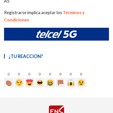
AS
Registrarse implica aceptar los
Términos y
Condiciones
¿TU REACCION?
0
0
0
0
0
0
0
0