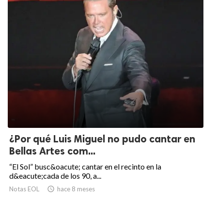
¿Por qué Luis Miguel no pudo cantar en
Bellas Artes com...
“El Sol” busc&oacute; cantar en el recinto en la
d&eacute;cada de los 90, a...
Notas EOL

hace 8 meses