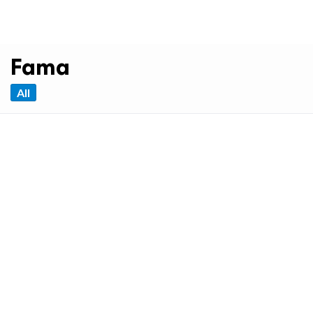
Fama
All