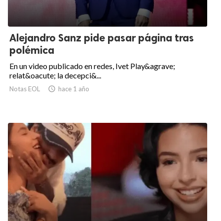
Alejandro Sanz pide pasar página tras
polémica
En un video publicado en redes, Ivet Play&agrave;
relat&oacute; la decepci&...
Notas EOL

hace 1 año