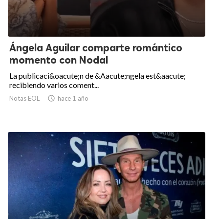
Ángela Aguilar comparte romántico
momento con Nodal
La publicaci&oacute;n de &Aacute;ngela est&aacute;
recibiendo varios coment...
Notas EOL

hace 1 año